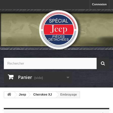
Connexion
Panier
(vide)
Jeep
Cherokee XJ
Embrayage