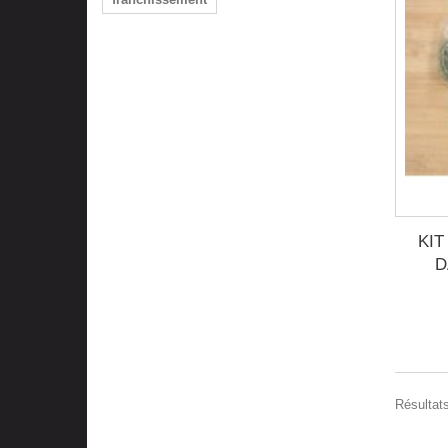
KI
D
Résultats