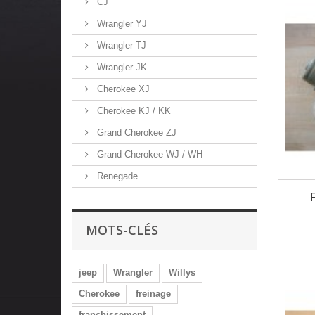
CJ
Wrangler YJ
Wrangler TJ
Wrangler JK
Cherokee XJ
Cherokee KJ / KK
Grand Cherokee ZJ
Grand Cherokee WJ / WH
Renegade
MOTS-CLÉS
jeep
Wrangler
Willys
Cherokee
freinage
franchissement