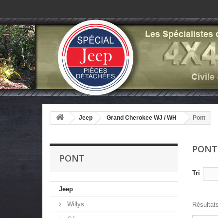
Jeep
Grand Cherokee WJ / WH
Pont
PON
PONT
Tri
--
Jeep
Willys
Résultats