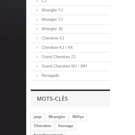
CJ
Wrangler YJ
Wrangler TJ
Wrangler JK
Cherokee XJ
Cherokee KJ / KK
Grand Cherokee ZJ
Grand Cherokee WJ / WH
Renegade
MOTS-CLÉS
jeep
Wrangler
Willys
Cherokee
freinage
franchissement