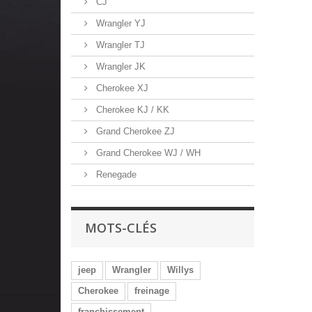
CJ
Wrangler YJ
Wrangler TJ
Wrangler JK
Cherokee XJ
Cherokee KJ / KK
Grand Cherokee ZJ
Grand Cherokee WJ / WH
Renegade
MOTS-CLÉS
jeep
Wrangler
Willys
Cherokee
freinage
franchissement