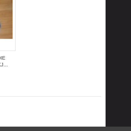
IE
J...