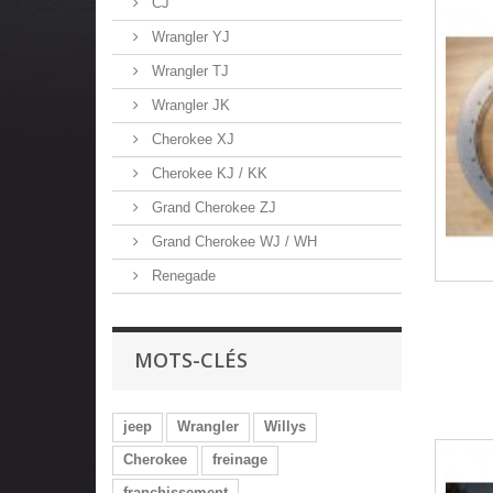
CJ
Wrangler YJ
Wrangler TJ
Wrangler JK
Cherokee XJ
Cherokee KJ / KK
Grand Cherokee ZJ
Grand Cherokee WJ / WH
Renegade
MOTS-CLÉS
jeep
Wrangler
Willys
Cherokee
freinage
franchissement