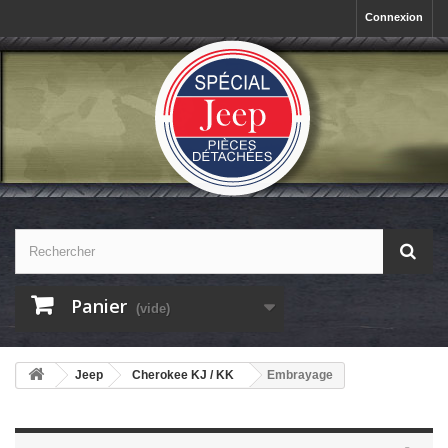
Connexion
Panier
(vide)
Jeep
Cherokee KJ / KK
Embrayage